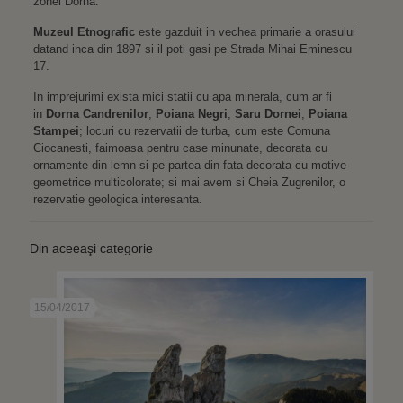
zonei Dorna.
Muzeul Etnografic
este gazduit in vechea primarie a orasului
datand inca din 1897 si il poti gasi pe Strada Mihai Eminescu
17.
In imprejurimi exista mici statii cu apa minerala, cum ar fi
in
Dorna Candrenilor
,
Poiana Negri
,
Saru Dornei
,
Poiana
Stampei
; locuri cu rezervatii de turba, cum este Comuna
Ciocanesti, faimoasa pentru case minunate, decorata cu
ornamente din lemn si pe partea din fata decorata cu motive
geometrice multicolorate; si mai avem si Cheia Zugrenilor, o
rezervatie geologica interesanta.
Din aceeaşi categorie
15/04/2017