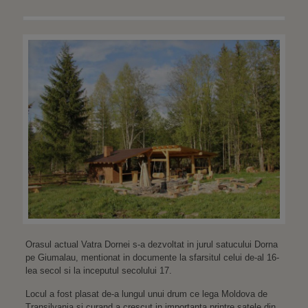
Orasul actual Vatra Dornei s-a dezvoltat in jurul satucului Dorna
pe Giumalau, mentionat in documente la sfarsitul celui de-al 16-
lea secol si la inceputul secolului 17.
Locul a fost plasat de-a lungul unui drum ce lega Moldova de
Transilvania si curand a crescut in importanta printre satele din