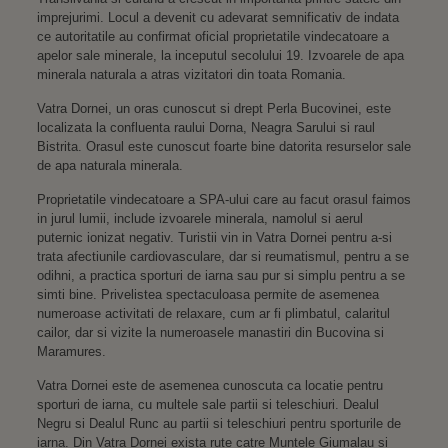
imprejurimi. Locul a devenit cu adevarat semnificativ de indata
ce autoritatile au confirmat oficial proprietatile vindecatoare a
apelor sale minerale, la inceputul secolului 19. Izvoarele de apa
minerala naturala a atras vizitatori din toata Romania.
Vatra Dornei, un oras cunoscut si drept Perla Bucovinei, este
localizata la confluenta raului Dorna, Neagra Sarului si raul
Bistrita. Orasul este cunoscut foarte bine datorita resurselor sale
de apa naturala minerala.
Proprietatile vindecatoare a SPA-ului care au facut orasul faimos
in jurul lumii, include izvoarele minerala, namolul si aerul
puternic ionizat negativ. Turistii vin in Vatra Dornei pentru a-si
trata afectiunile cardiovasculare, dar si reumatismul, pentru a se
odihni, a practica sporturi de iarna sau pur si simplu pentru a se
simti bine. Privelistea spectaculoasa permite de asemenea
numeroase activitati de relaxare, cum ar fi plimbatul, calaritul
cailor, dar si vizite la numeroasele manastiri din Bucovina si
Maramures.
Vatra Dornei este de asemenea cunoscuta ca locatie pentru
sporturi de iarna, cu multele sale partii si teleschiuri. Dealul
Negru si Dealul Runc au partii si teleschiuri pentru sporturile de
iarna. Din Vatra Dornei exista rute catre Muntele Giumalau si